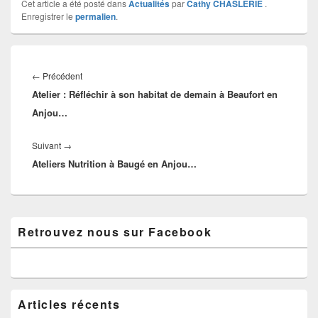
Cet article a été posté dans
Actualités
par
Cathy CHASLERIE
.
Enregistrer le
permalien
.
Navigation
de
Article
←
Précédent
l’article
Atelier : Réfléchir à son habitat de demain à Beaufort en
précédent :
Anjou…
Article
Suivant
→
Ateliers Nutrition à Baugé en Anjou…
suivant :
Zone
Retrouvez nous sur Facebook
principale
de
widget
pour
la
barre
Articles récents
latérale