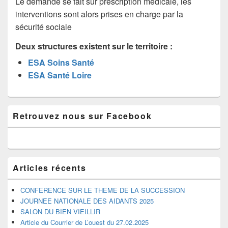
Le demande se fait sur prescription médicale, les
interventions sont alors prises en charge par la
sécurité sociale
Deux structures existent sur le territoire
:
ESA Soins Santé
ESA Santé Loire
Zone
Retrouvez nous sur Facebook
principale
de
widget
pour
la
barre
Articles récents
latérale
CONFERENCE SUR LE THEME DE LA SUCCESSION
JOURNEE NATIONALE DES AIDANTS 2025
SALON DU BIEN VIEILLIR
Article du Courrier de L’ouest du 27.02.2025