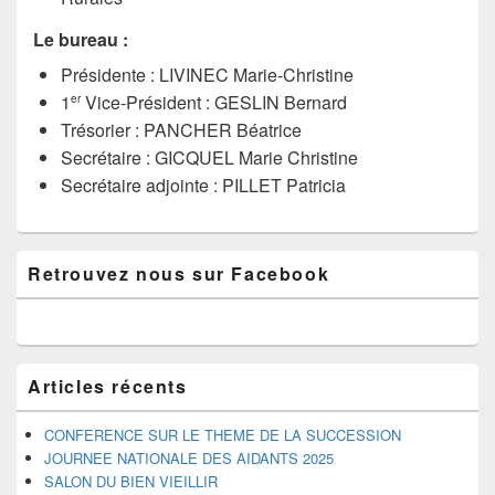
Le bureau :
Présidente : LIVINEC Marie-Christine
1
Vice-Président : GESLIN Bernard
er
Trésorier : PANCHER Béatrice
Secrétaire : GICQUEL Marie Christine
Secrétaire adjointe : PILLET Patricia
Zone
Retrouvez nous sur Facebook
principale
de
widget
pour
la
barre
Articles récents
latérale
CONFERENCE SUR LE THEME DE LA SUCCESSION
JOURNEE NATIONALE DES AIDANTS 2025
SALON DU BIEN VIEILLIR