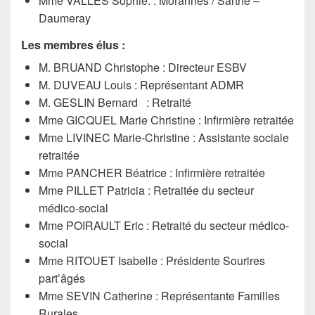
Mme VALLES Sophie. : Morannes / Sarthe –
Daumeray
Les membres élus :
M. BRUAND Christophe : Directeur ESBV
M. DUVEAU Louis : Représentant ADMR
M. GESLIN Bernard
: Retraité
Mme GICQUEL Marie Christine : Infirmière retraitée
Mme LIVINEC Marie-Christine : Assistante sociale
retraitée
Mme PANCHER Béatrice : Infirmière retraitée
Mme PILLET Patricia : Retraitée du secteur
médico-social
Mme POIRAULT Eric : Retraité du secteur médico-
social
Mme RITOUET Isabelle : Présidente Sourires
part’âgés
Mme SEVIN Catherine : Représentante Familles
Rurales