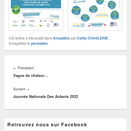
Cet article a été posté dans
Actualités
par
Cathy CHASLERIE
.
Enregistrer le
permalien
.
Navigation
de
Article
←
Précédent
l’article
Vague de chaleur…
précédent :
Article
Suivant
→
Journée Nationale Des Aidants 2022
suivant :
Zone
Retrouvez nous sur Facebook
principale