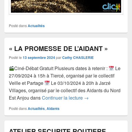
Posté dans
Actualités
« LA PROMESSE DE L’AIDANT »
Posté le
13 septembre 2024
par
Cathy CHASLERIE
Ciné-Débat Gratuit Plusieurs dates à retenir :
Le
27/09/2024 à 15h à Tiercé, organisé par le collectif
Veille et Partage
Le 03/10/2024 à 20h à Jarzé
Villages, organisé par le collectif des Aidants du Nord
« LA PROMESSE DE L
Est Anjou dans
Continuer la lecture
→
Posté dans
Actualités
,
Aidants
ATELIER SECURITE ROUTIERE