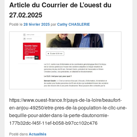
Article du Courrier de L’ouest du
27.02.2025
Posté le
28 février 2025
par
Cathy CHASLERIE
https://www.ouest-france.fr/pays-de-la-loire/beaufort-
en-anjou-49250/etre-pres-de-la-population-le-clic-une-
bequille-pour-aider-dans-la-perte-dautonomie-
177b32dc-f45f-11ef-b058-b97cc102c476
Posté dans
Actualités