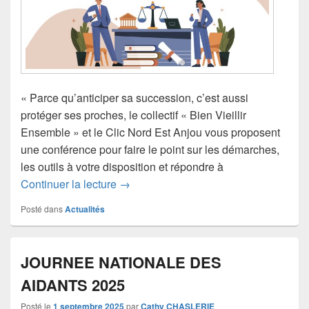
« Parce qu’anticiper sa succession, c’est aussi
protéger ses proches, le collectif « Bien Vieillir
Ensemble » et le Clic Nord Est Anjou vous proposent
une conférence pour faire le point sur les démarches,
les outils à votre disposition et répondre à
CONFERENCE SUR LE THEME DE 
Continuer la lecture
→
Posté dans
Actualités
JOURNEE NATIONALE DES
AIDANTS 2025
Posté le
1 septembre 2025
par
Cathy CHASLERIE