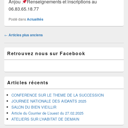
Anjou
Renseignements et inscriptions au
06.83.65.18.77
Posté dans
Actualités
Navigation
←
Articles plus anciens
dans
les
Zone
articles
Retrouvez nous sur Facebook
principale
de
widget
pour
la
barre
Articles récents
latérale
CONFERENCE SUR LE THEME DE LA SUCCESSION
JOURNEE NATIONALE DES AIDANTS 2025
SALON DU BIEN VIEILLIR
Article du Courrier de L’ouest du 27.02.2025
ATELIERS SUR L’HABITAT DE DEMAIN