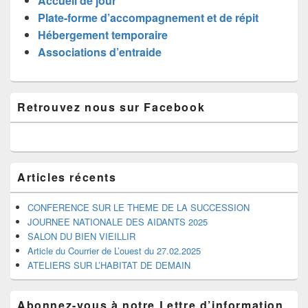
Accueil de jour
Plate-forme d’accompagnement et de répit
Hébergement temporaire
Associations d’entraide
Zone
Retrouvez nous sur Facebook
principale
de
widget
pour
la
barre
Articles récents
latérale
CONFERENCE SUR LE THEME DE LA SUCCESSION
JOURNEE NATIONALE DES AIDANTS 2025
SALON DU BIEN VIEILLIR
Article du Courrier de L’ouest du 27.02.2025
ATELIERS SUR L’HABITAT DE DEMAIN
Abonnez-vous à notre Lettre d’information