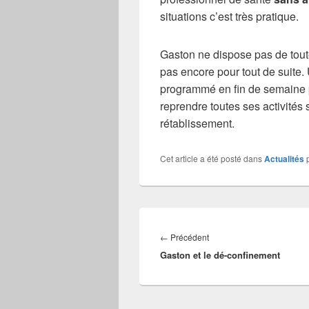
situations c’est très pratique.
Gaston ne dispose pas de toute
pas encore pour tout de suite
programmé en fin de semaine p
reprendre toutes ses activités
rétablissement.
Cet article a été posté dans
Actualités
Navigation
de
Article
←
Précédent
l’article
Gaston et le dé-confinement
précédent :