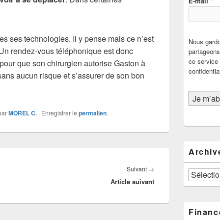
E-mail
*
s ses technologies. Il y pense mais ce n’est
Nous gardo
. Un rendez-vous téléphonique est donc
partageons 
ce service 
our que son chirurgien autorise Gaston à
confidentia
 sans aucun risque et s’assurer de son bon
par
MOREL C.
. Enregistrer le
permalien
.
Archiv
Article
Suivant
→
Archives
Article suivant
suivant :
Financ