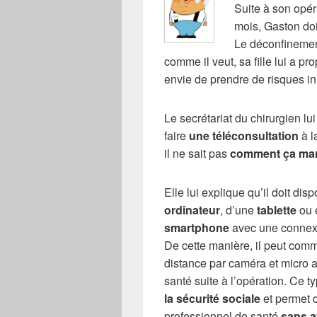
Suite à son opér
mois, Gaston doi
Le déconfinemen
comme il veut, sa fille lui a p
envie de prendre de
risques in
Le secrétariat du chirurgien lu
faire
une téléconsultation
à l
il ne sait pas
comment ça ma
Elle lui explique qu’il doit dis
ordinateur
, d’une
tablette
ou 
smartphone
avec une conne
De cette manière, il peut com
distance par caméra et micro a
santé suite à l’opération. Ce t
la sécurité sociale
et permet d
professionnel de santé
sans a