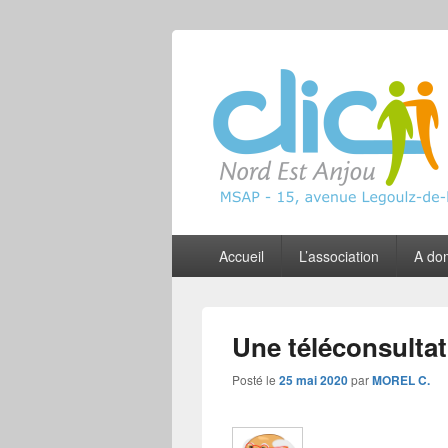
CLIC Nord Est
Menu
Accueil
L’association
A dom
principal
Une téléconsulta
Posté le
25 mai 2020
par
MOREL C.