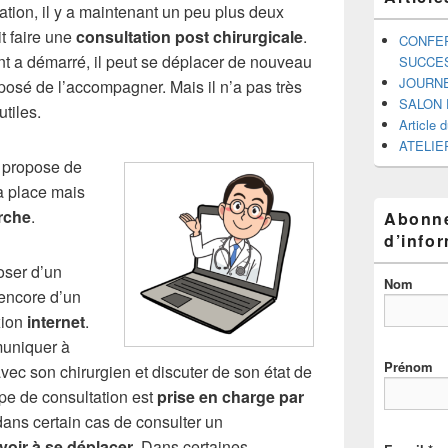
ation, il y a maintenant un peu plus deux
t faire une
consultation post chirurgicale
.
CONFER
t a démarré, il peut se déplacer de nouveau
SUCCE
JOURNE
roposé de l’accompagner. Mais il n’a pas très
SALON 
utiles.
Article 
ATELIE
i propose de
a place mais
rche
.
Abonne
d’info
poser d’un
Nom
encore d’un
xion
internet
.
muniquer à
Prénom
vec son chirurgien et discuter de son état de
ype de consultation est
prise en charge par
ans certain cas de consulter un
voir à se déplacer
. Dans certaines