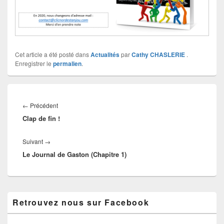
Cet article a été posté dans
Actualités
par
Cathy CHASLERIE
.
Enregistrer le
permalien
.
Navigation
de
Article
←
Précédent
l’article
Clap de fin !
précédent :
Article
Suivant
→
Le Journal de Gaston (Chapitre 1)
suivant :
Zone
Retrouvez nous sur Facebook
principale
de
widget