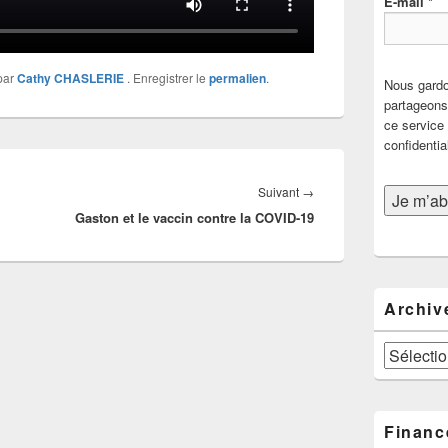
E-mail
*
par
Cathy CHASLERIE
. Enregistrer le
permalien
.
Nous gardo
partageons 
ce service 
confidentia
Article
Suivant
→
Gaston et le vaccin contre la COVID-19
suivant :
Archiv
Archives
Financ