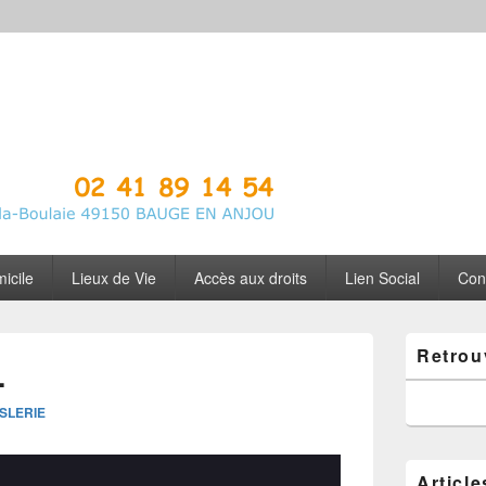
 Anjou
icile
Lieux de Vie
Accès aux droits
Lien Social
Con
Zone
Retrou
principale
…
de
widget
SLERIE
pour
la
barre
latérale
Article