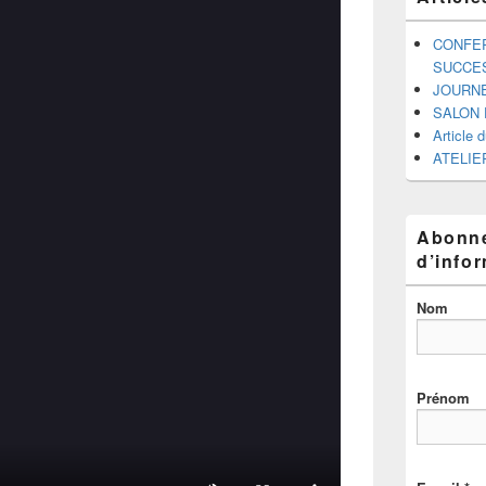
CONFER
SUCCE
JOURNE
SALON 
Article 
ATELIE
Abonne
d’info
Nom
Prénom