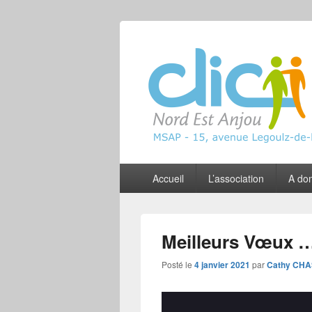
CLIC Nord Est
Menu
Accueil
L’association
A dom
principal
Meilleurs Vœux 
Posté le
4 janvier 2021
par
Cathy CHA