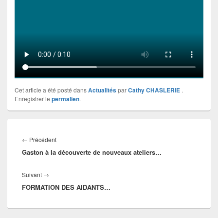
Cet article a été posté dans
Actualités
par
Cathy CHASLERIE
.
Enregistrer le
permalien
.
Navigation
de
Article
←
Précédent
l’article
Gaston à la découverte de nouveaux ateliers…
précédent :
Article
Suivant
→
FORMATION DES AIDANTS…
suivant :