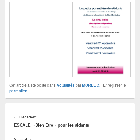
Cet article a été posté dans
Actualités
par
MOREL C.
. Enregistrer le
permalien
.
Navigation
de
Article
←
Précédent
l’article
ESCALE »Bien Être » pour les aidants
précédent :
Article
Suivant
→