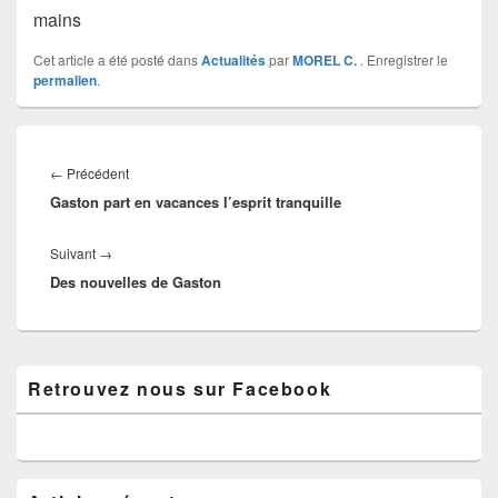
mains
Cet article a été posté dans
Actualités
par
MOREL C.
. Enregistrer le
permalien
.
Navigation
de
Article
←
Précédent
l’article
Gaston part en vacances l’esprit tranquille
précédent :
Article
Suivant
→
Des nouvelles de Gaston
suivant :
Zone
Retrouvez nous sur Facebook
principale
de
widget
pour
la
barre