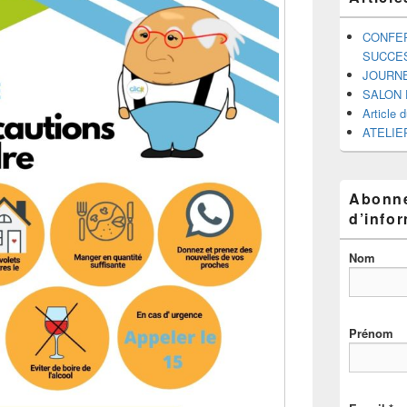
CONFER
SUCCE
JOURNE
SALON 
Article 
ATELIE
Abonne
d’info
Nom
Prénom