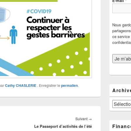
E-mail
*
Nous gardo
partageons 
ce service 
confidentia
par
Cathy CHASLERIE
. Enregistrer le
permalien
.
Archiv
Archives
Article
Suivant
→
Financ
Le Passeport d’activités de l’été
suivant :