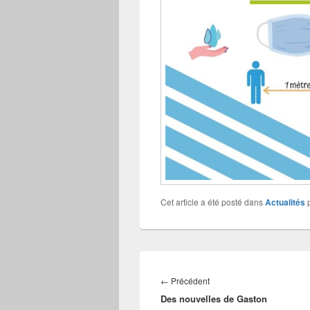
Cet article a été posté dans
Actualités
Navigation
de
Article
←
Précédent
l’article
Des nouvelles de Gaston
précédent :