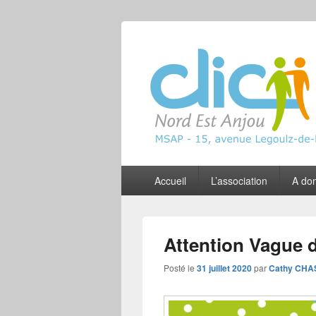
CLIC Nord Est
Menu
Accueil
L’association
A dom
principal
Attention Vague d
Posté le
31 juillet 2020
par
Cathy CHA