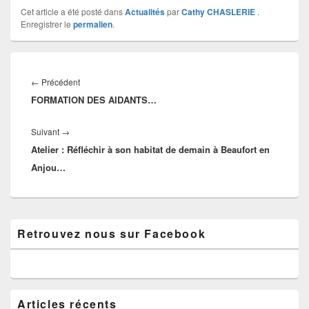
Cet article a été posté dans
Actualités
par
Cathy CHASLERIE
.
Enregistrer le
permalien
.
Navigation
de
Article
←
Précédent
l’article
FORMATION DES AIDANTS…
précédent :
Article
Suivant
→
Atelier : Réfléchir à son habitat de demain à Beaufort en
suivant :
Anjou…
Zone
Retrouvez nous sur Facebook
principale
de
widget
pour
la
barre
Articles récents