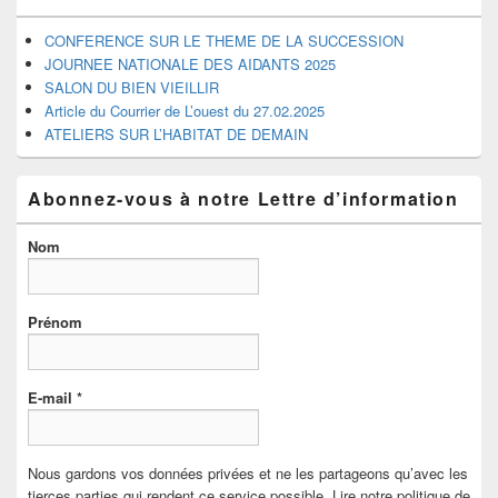
latérale
CONFERENCE SUR LE THEME DE LA SUCCESSION
JOURNEE NATIONALE DES AIDANTS 2025
SALON DU BIEN VIEILLIR
Article du Courrier de L’ouest du 27.02.2025
ATELIERS SUR L’HABITAT DE DEMAIN
Abonnez-vous à notre Lettre d’information
Nom
Prénom
E-mail
*
Nous gardons vos données privées et ne les partageons qu’avec les
tierces parties qui rendent ce service possible. Lire notre politique de