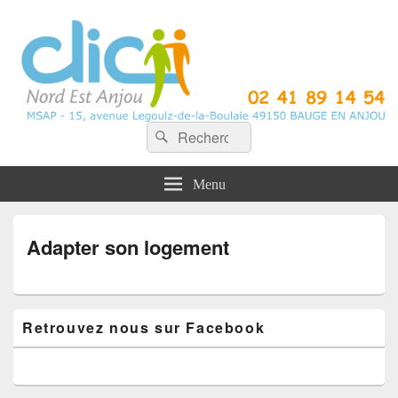
CLIC Nord Est Anjou
Recherche :
Rechercher
Menu
Adapter son logement
Zone
Retrouvez nous sur Facebook
principale
de
widget
pour
la