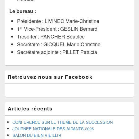
Le bureau :
Présidente : LIVINEC Marie-Christine
1
Vice-Président : GESLIN Bernard
er
Trésorier : PANCHER Béatrice
Secrétaire : GICQUEL Marie Christine
Secrétaire adjointe : PILLET Patricia
Zone
Retrouvez nous sur Facebook
principale
de
widget
pour
la
barre
Articles récents
latérale
CONFERENCE SUR LE THEME DE LA SUCCESSION
JOURNEE NATIONALE DES AIDANTS 2025
SALON DU BIEN VIEILLIR