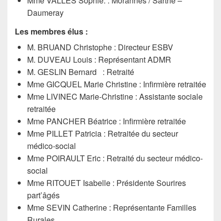
Mme VALLES Sophie. : Morannes / Sarthe –
Daumeray
Les membres élus :
M. BRUAND Christophe : Directeur ESBV
M. DUVEAU Louis : Représentant ADMR
M. GESLIN Bernard
: Retraité
Mme GICQUEL Marie Christine : Infirmière retraitée
Mme LIVINEC Marie-Christine : Assistante sociale
retraitée
Mme PANCHER Béatrice : Infirmière retraitée
Mme PILLET Patricia : Retraitée du secteur
médico-social
Mme POIRAULT Eric : Retraité du secteur médico-
social
Mme RITOUET Isabelle : Présidente Sourires
part’âgés
Mme SEVIN Catherine : Représentante Familles
Rurales