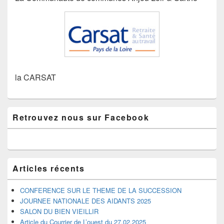
la CARSAT
Zone
Retrouvez nous sur Facebook
principale
de
widget
pour
la
barre
Articles récents
latérale
CONFERENCE SUR LE THEME DE LA SUCCESSION
JOURNEE NATIONALE DES AIDANTS 2025
SALON DU BIEN VIEILLIR
Article du Courrier de L’ouest du 27.02.2025